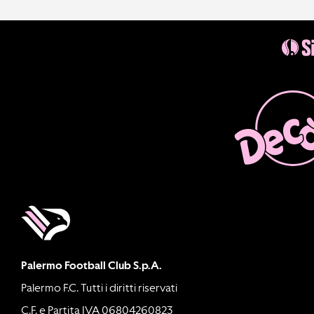
Palermo Football Club S.p.A.
Palermo F.C. Tutti i diritti riservati
C.F. e Partita IVA 06804260823