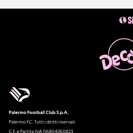
Palermo Football Club S.p.A.
Palermo F.C. Tutti i diritti riservati
C.F. e Partita IVA 06804260823