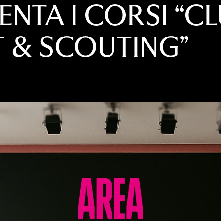
ENTA I CORSI “C
 & SCOUTING”