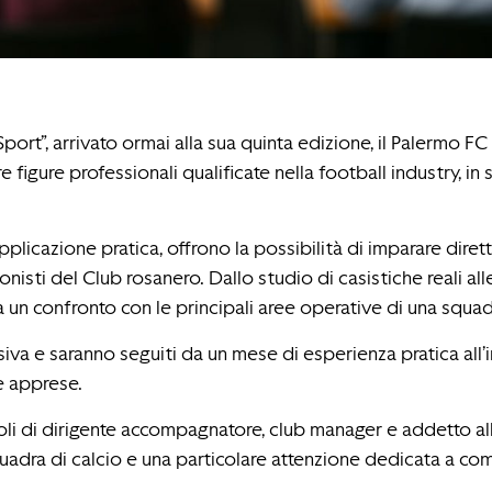
rt”, arrivato ormai alla sua quinta edizione, il Palermo FC
igure professionali qualificate nella football industry, in sin
pplicazione pratica, offrono la possibilità di imparare diret
onisti del Club rosanero. Dallo studio di casistiche reali al
 un confronto con le principali aree operative di una squadr
siva e saranno seguiti da un mese di esperienza pratica all
ze apprese.
ruoli di dirigente accompagnatore, club manager e addetto a
squadra di calcio e una particolare attenzione dedicata a c