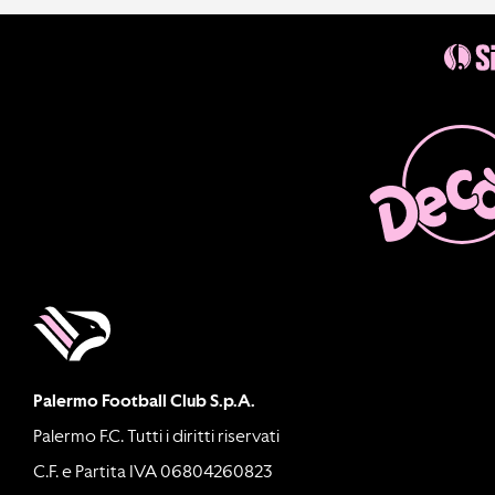
Palermo Football Club S.p.A.
Palermo F.C. Tutti i diritti riservati
C.F. e Partita IVA 06804260823