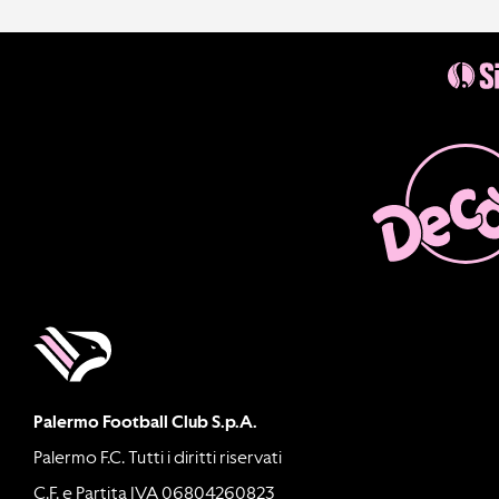
Palermo Football Club S.p.A.
Palermo F.C. Tutti i diritti riservati
C.F. e Partita IVA 06804260823