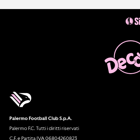
Palermo Football Club S.p.A.
Palermo F.C. Tutti i diritti riservati
C.F. e Partita IVA 06804260823