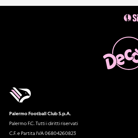
Palermo Football Club S.p.A.
Palermo F.C. Tutti i diritti riservati
C.F. e Partita IVA 06804260823