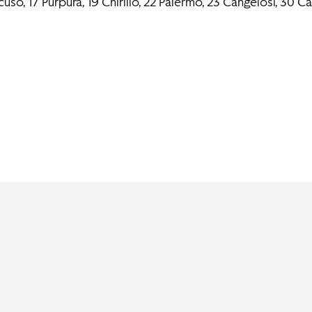
scuso, 17 Purpura, 19 Chirillo, 22 Palermo, 23 Cangelosi, 30 Ca