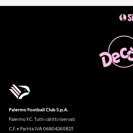
Palermo Football Club S.p.A.
Palermo F.C. Tutti i diritti riservati
C.F. e Partita IVA 06804260823