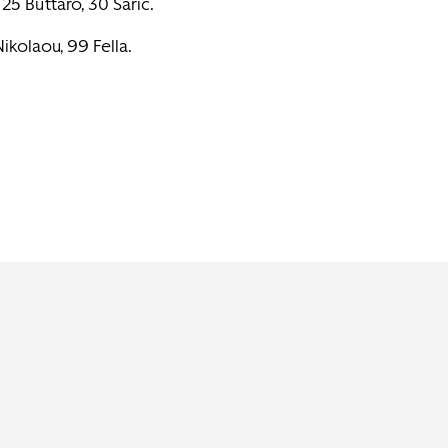
25 Buttaro, 30 Saric.
ikolaou, 99 Fella.