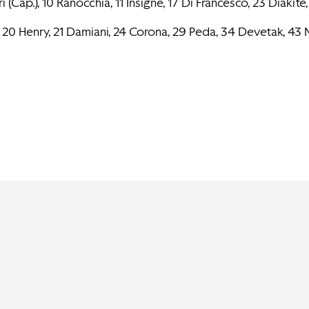
ap.), 10 Ranocchia, 11 Insigne, 17 Di Francesco, 23 Diakité, 
, 20 Henry, 21 Damiani, 24 Corona, 29 Peda, 34 Devetak, 43 N