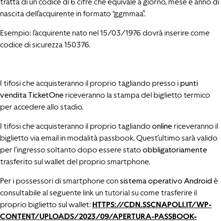
tratta di un codice di 6 cifre che equivale a giorno, mese e anno di
nascita dell’acquirente in formato “ggmmaa”.
Esempio: l’acquirente nato nel 15/03/1976 dovrà inserire come
codice di sicurezza 150376.
I tifosi che acquisteranno il proprio tagliando presso i
punti
vendita TicketOne
riceveranno la stampa del biglietto termico
per accedere allo stadio.
I tifosi che acquisteranno il proprio tagliando
online
riceveranno il
biglietto via email in modalità passbook. Quest’ultimo sarà valido
per l’ingresso soltanto dopo essere stato
obbligatoriamente
trasferito sul wallet del proprio smartphone.
Per i possessori di smartphone con
sistema operativo Android
è
consultabile al seguente link un tutorial su come trasferire il
proprio biglietto sul wallet:
HTTPS://CDN.SSCNAPOLI.IT/WP-
CONTENT/UPLOADS/2023/09/APERTURA-PASSBOOK-