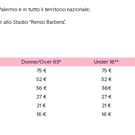
alermo e in tutto il territorio nazionale;
 allo Stadio “Renzo Barbera”.
Donne/Over 65*
Under 16**
75 €
75 €
52 €
52 €
36 €
36€
27 €
27 €
21 €
21 €
16 €
16 €