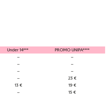
Under 14***
PROMO UNIPA****
–
–
–
–
–
–
–
23 €
13 €
19 €
–
15 €