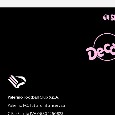
Palermo Football Club S.p.A.
Palermo F.C. Tutti i diritti riservati
C.F. e Partita IVA 06804260823