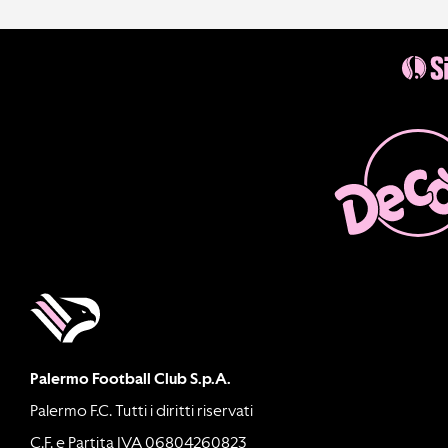
Palermo Football Club S.p.A.
Palermo F.C. Tutti i diritti riservati
C.F. e Partita IVA 06804260823