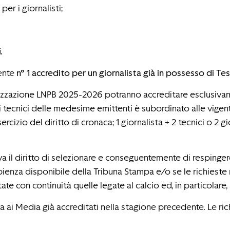
er i giornalisti;
.
mente
n° 1 accredito per un giornalista già in possesso di Tes
rizzazione LNPB 2025-2026 potranno accreditare esclusivamen
ei tecnici delle medesime emittenti è subordinato alle vigen
cizio del diritto di cronaca; 1 giornalista + 2 tecnici o 2 gior
va il diritto di selezionare e conseguentemente di respinger
ienza disponibile della Tribuna Stampa e/o se le richieste 
te con continuità quelle legate al calcio ed, in particolare,
vata ai Media già accreditati nella stagione precedente. Le ri