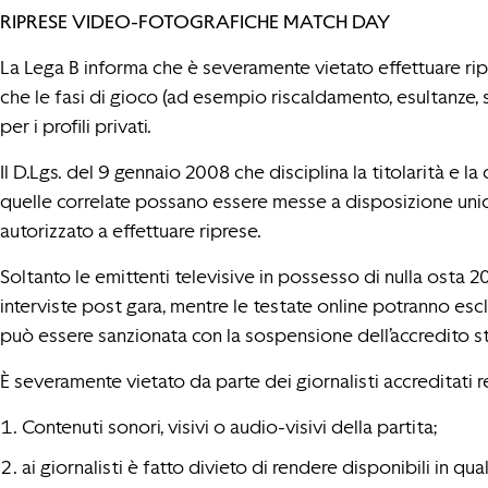
RIPRESE VIDEO-FOTOGRAFICHE MATCH DAY
La Lega B informa che è severamente vietato effettuare rip
che le fasi di gioco (ad esempio riscaldamento, esultanze, so
per i profili privati.
Il D.Lgs. del 9 gennaio 2008 che disciplina la titolarità e la
quelle correlate possano essere messe a disposizione unica
autorizzato a effettuare riprese.
Soltanto le emittenti televisive in possesso di nulla osta 20
interviste post gara, mentre le testate online potranno escl
può essere sanzionata con la sospensione dell’accredito s
È severamente vietato da parte dei giornalisti accreditati r
Contenuti sonori, visivi o audio-visivi della partita;
ai giornalisti è fatto divieto di rendere disponibili in qu