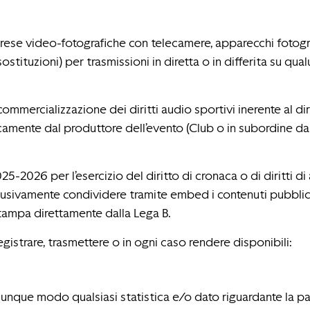
rese video-fotografiche con telecamere, apparecchi fotogra
stituzioni) per trasmissioni in diretta o in differita su qua
 commercializzazione dei diritti audio sportivi inerente al di
mente dal produttore dell’evento (Club o in subordine dall
25-2026 per l’esercizio del diritto di cronaca o di diritti di
usivamente condividere tramite embed i contenuti pubblicati s
tampa direttamente dalla Lega B.
egistrare, trasmettere o in ogni caso rendere disponibili:
alunque modo qualsiasi statistica e/o dato riguardante la part