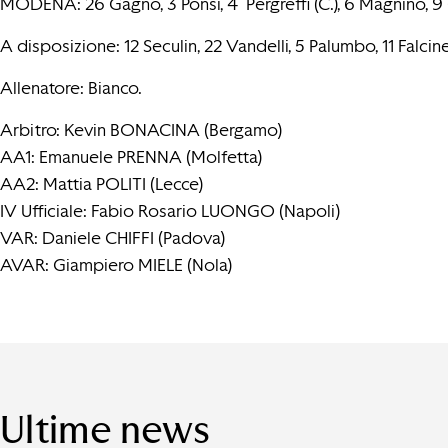
MODENA: 26 Gagno, 3 Ponsi, 4 Pergreffi (C.), 6 Magnino, 9 Gl
A disposizione: 12 Seculin, 22 Vandelli, 5 Palumbo, 11 Falcin
Allenatore: Bianco.
Arbitro: Kevin BONACINA (Bergamo)
AA1: Emanuele PRENNA (Molfetta)
AA2: Mattia POLITI (Lecce)
IV Ufficiale: Fabio Rosario LUONGO (Napoli)
VAR: Daniele CHIFFI (Padova)
AVAR: Giampiero MIELE (Nola)
Ultime news