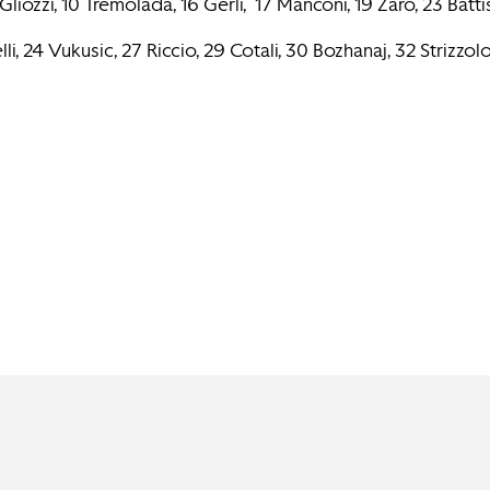
iozzi, 10 Tremolada, 16 Gerli, 17 Manconi, 19 Zaro, 23 Battis
elli, 24 Vukusic, 27 Riccio, 29 Cotali, 30 Bozhanaj, 32 Strizz