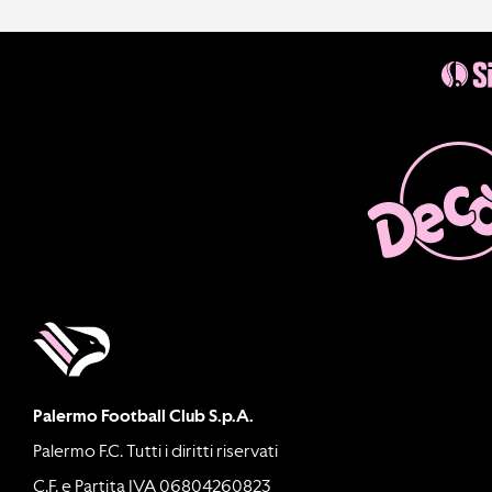
Palermo Football Club S.p.A.
Palermo F.C. Tutti i diritti riservati
C.F. e Partita IVA 06804260823