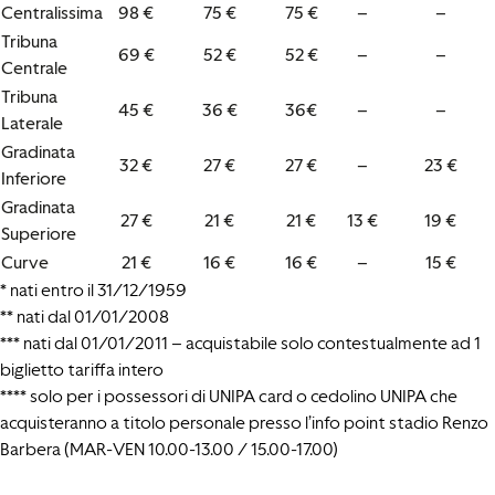
Centralissima
98 €
75 €
75 €
–
–
Tribuna
69 €
52 €
52 €
–
–
Centrale
Tribuna
45 €
36 €
36€
–
–
Laterale
Gradinata
32 €
27 €
27 €
–
23 €
Inferiore
Gradinata
27 €
21 €
21 €
13 €
19 €
Superiore
Curve
21 €
16 €
16 €
–
15 €
* nati entro il 31/12/1959
** nati dal 01/01/2008
*** nati dal 01/01/2011 – acquistabile solo contestualmente ad 1
biglietto tariffa intero
**** solo per i possessori di UNIPA card o cedolino UNIPA che
acquisteranno a titolo personale presso l’info point stadio Renzo
Barbera (MAR-VEN 10.00-13.00 / 15.00-17.00)