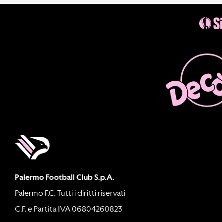
Palermo Football Club S.p.A.
Palermo F.C. Tutti i diritti riservati
C.F. e Partita IVA 06804260823