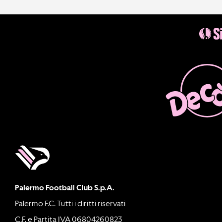
Palermo Football Club S.p.A.
Palermo F.C. Tutti i diritti riservati
C.F. e Partita IVA 06804260823