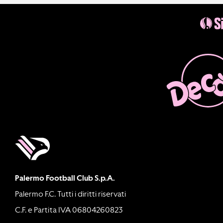
Palermo Football Club S.p.A.
Palermo F.C. Tutti i diritti riservati
C.F. e Partita IVA 06804260823