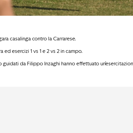
ara casalinga contro la Carrarese.
a ed esercizi 1 vs 1 e 2 vs 2 in campo.
uidati da Filippo Inzaghi hanno effettuato un’esercitazione 