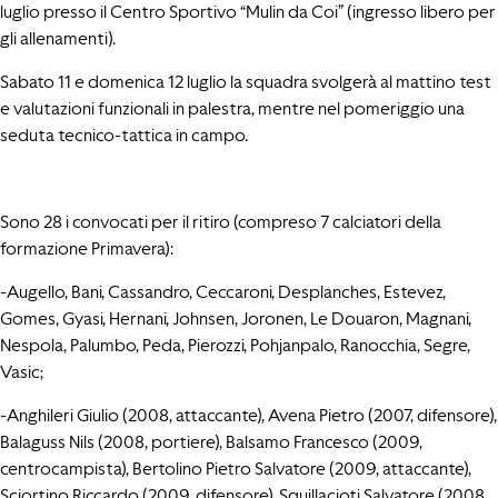
luglio presso il Centro Sportivo “Mulin da Coi” (ingresso libero per
gli allenamenti).
Sabato 11 e domenica 12 luglio la squadra svolgerà al mattino test
e valutazioni funzionali in palestra, mentre nel pomeriggio una
seduta tecnico-tattica in campo.
Sono 28 i convocati per il ritiro (compreso 7 calciatori della
formazione Primavera):
-Augello, Bani, Cassandro, Ceccaroni, Desplanches, Estevez,
Gomes, Gyasi, Hernani, Johnsen, Joronen, Le Douaron, Magnani,
Nespola, Palumbo, Peda, Pierozzi, Pohjanpalo, Ranocchia, Segre,
Vasic;
-Anghileri Giulio (2008, attaccante), Avena Pietro (2007, difensore),
Balaguss Nils (2008, portiere), Balsamo Francesco (2009,
centrocampista), Bertolino Pietro Salvatore (2009, attaccante),
Sciortino Riccardo (2009, difensore), Squillacioti Salvatore (2008,