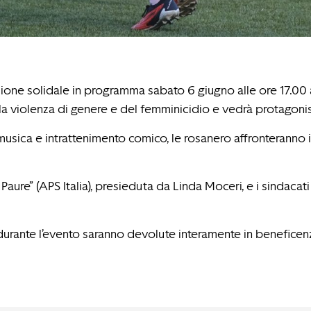
zione solidale in programma sabato 6 giugno alle ore 17.00
 della violenza di genere e del femminicidio e vedrà protag
usica e intrattenimento comico, le rosanero affronteranno 
 le Paure” (APS Italia), presieduta da Linda Moceri, e i sindac
urante l’evento saranno devolute interamente in beneficenza d