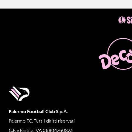
Palermo Football Club S.p.A.
Palermo F.C. Tutti i diritti riservati
C.F. e Partita IVA 06804260823