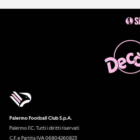
Palermo Football Club S.p.A.
Palermo F.C. Tutti i diritti riservati
C.F. e Partita IVA 06804260823