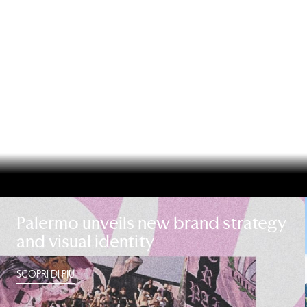
Palermo unveils new brand strategy
and visual identity
SCOPRI DI PIÙ