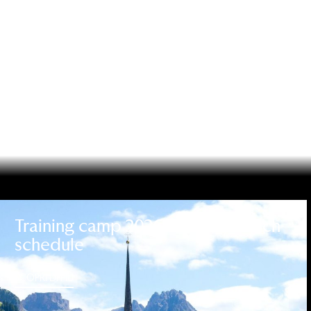
Training camp 2026: friendly match
schedule
SCOPRI DI PIÙ