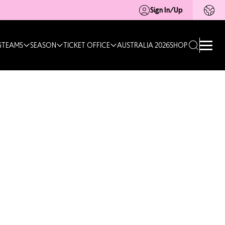
Sign In/Up
G
TEAMS
SEASON
TICKET OFFICE
AUSTRALIA 2026
SHOP