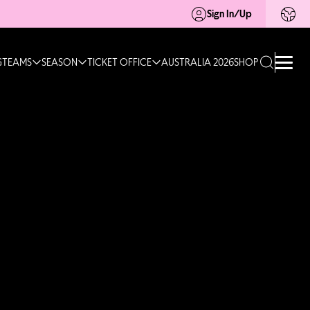
Sign In/Up
G
TEAMS
SEASON
TICKET OFFICE
AUSTRALIA 2026
SHOP